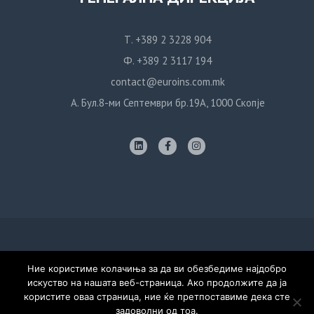
Т. +389 2 3228 904
Ф. +389 2 3117 194
contact@euroins.com.mk
А. Бул.8-ми Септември бр.19А, 1000 Скопје
Политика за приватност
Ние користиме колачиња за да ви обезбедиме најдобро
искуство на нашата веб-страница. Ако продолжите да ја
© Евроинс Осигурување, 2020. Сите права задржани. Дизајн:
користите оваа страница, ние ќе претпоставиме дека сте
Тивиус Продукција
задоволни од тоа.