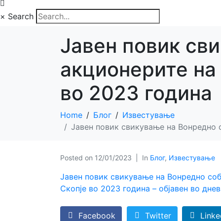
×
Search
Јавен повик св
акционерите н
во 2023 година
Home
Блог
Известување
Јавен повик свикување на Вонредно
Posted on
12/01/2023
In
Блог
,
Известување
Јавен повик свикување на Вонредно с
Скопје во 2023 година – објавен во дне
Facebook
Twitter
Linke