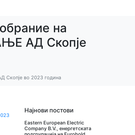
собрание на
ЊЕ АД Скопје
Д Скопје во 2023 година
Најнови постови
2023
Eastern European Electric
Company B.V., енергетската
подгрупација на Eurohold