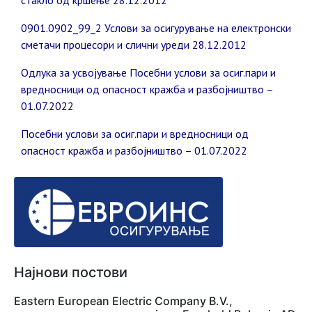
стакло од кршење 28.12.2012
0901.0902_99_2 Услови за осигурување на електронски
сметачи процесори и слични уреди 28.12.2012
Одлука за усвојување Посебни услови за осиг.пари и
вредносници од опасност кражба и разбојништво –
01.07.2022
Посебни услови за осиг.пари и вредносници од
опасност кражба и разбојништво – 01.07.2022
Најнови постови
Eastern European Electric Company B.V.,