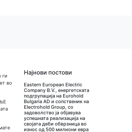
Најнови постови
 ги
ет во
Eastern European Electric
Company B.V., енергетската
подгрупација на Eurohold
Bulgaria AD и сопственик на
АЊЕ
Electrohold Group, со
шата
задоволство ја објавува
успешната реализација на
својата деби обврзница во
мате
износ од 500 милиони евра