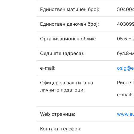
Единствен матичен број:
50400
Единствен даночен број:
40309
Организационен облик:
05.5 –
Седиште (адреса):
бул.8-
e-mail:
osig@e
Офицер за заштита на
Ристе 
личните податоци:
e-mail:
Web страница:
www.eu
Контакт телефон: