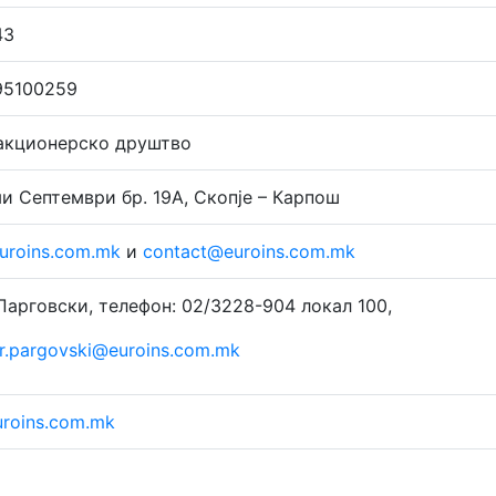
43
95100259
 акционерско друштво
ми Септември бр. 19А, Скопје – Карпош
uroins.com.mk
и
contact@euroins.com.mk
Парговски, телефон: 02/3228-904 локал 100,
r.pargovski@euroins.com.mk
roins.com.mk