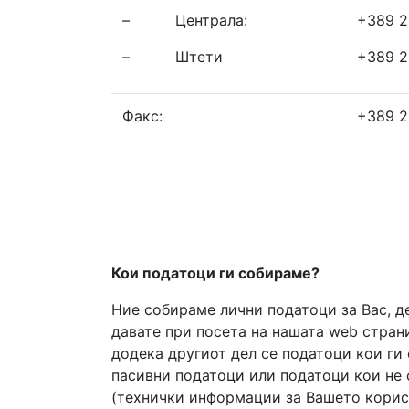
– Централа:
+389 2
– Штети
+389 2
Факс:
+389 2
Кои податоци ги собираме?
Ние собираме лични податоци за Вас, д
давате при посета на нашата web страни
додека другиот дел се податоци кои ги 
пасивни податоци или податоци кои не 
(технички информации за Вашето корист