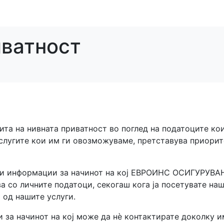
иватност
ита на нивната приватност во поглед на податоците кои
слугите кои им ги овозможуваме, претставува приорит
шти информации за начинот на кој ЕВРОИНС ОСИГУРУВ
а со личните податоци, секогаш кога ја посетувате на
 од нашите услуги.
 за начинот на кој може да нè контактирате доколку и