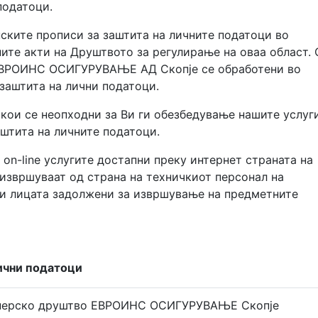
податоци.
нските прописи за заштита на личните податоци во
ите акти на Друштвото за регулирање на оваа област. 
 ЕВРОИНС ОСИГУРУВАЊЕ АД Скопје се обработени во
 заштита на лични податоци.
кои се неопходни за Ви ги обезбедување нашите услуги
аштита на личните податоци.
on-line услугите достапни преку интернет страната на
звршуваат од страна на техничкиот персонал на
ли лицата задолжени за извршување на предметните
ични податоци
нерско друштво ЕВРОИНС ОСИГУРУВАЊЕ Скопје