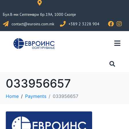
Бул.8-ми Септември бр.19А, 1000 Скопје
contact@euroins.com.mk
+389 2 3228 904
033956657
Home
Payments
033956657