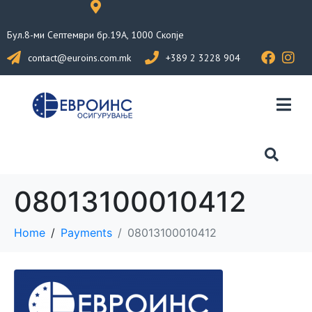
Бул.8-ми Септември бр.19А, 1000 Скопје
contact@euroins.com.mk
+389 2 3228 904
08013100010412
Home
Payments
08013100010412