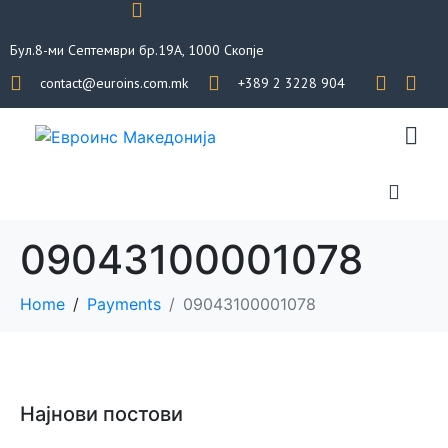
Бул.8-ми Септември бр.19А, 1000 Скопје
contact@euroins.com.mk
+389 2 3228 904
09043100001078
Home
Payments
09043100001078
Најнови постови