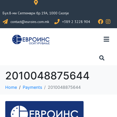
Бул.8-ми Септември бр.19А, 1000 Скопје
contact@euroins.com.mk
+389 2 3228 904
2010048875644
Home
Payments
2010048875644