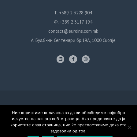
Т. +389 2 3228 904
Ф. +389 2 3117 194
contact@euroins.com.mk
А. Бул.8-ми Септември бр.19А, 1000 Скопје
Политика за приватност
Ние користиме колачиња за да ви обезбедиме најдобро
искуство на нашата веб-страница. Ако продолжите да ја
© Евроинс Осигурување, 2020. Сите права задржани. Дизајн:
користите оваа страница, ние ќе претпоставиме дека сте
Тивиус Продукција
задоволни од тоа.