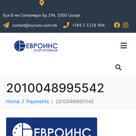
Бул.8-ми Септември бр.19А, 1000 Скопје
contact@euroins.com.mk
+389 2 3228 904
2010048995542
Home
Payments
2010048995542