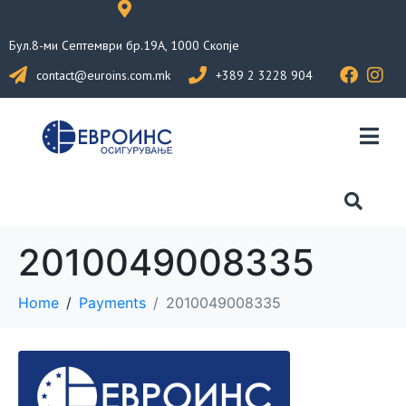
Бул.8-ми Септември бр.19А, 1000 Скопје
contact@euroins.com.mk
+389 2 3228 904
2010049008335
Home
Payments
2010049008335