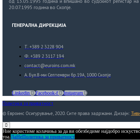
од 13.05.1995 година и впишано во судскиот регистар на
20.07.1995 година во Скопје.
ГЕНЕРАЛНА ДИРЕКЦИЈА
Т. +389 2 3228 904
Ф. +389 2 3117 194
contact@euroins.com.mk
А. Бул.8-ми Септември бр.19А, 1000 Скопје
Linkedin
Facebook-f
Instagram
Политика за приватност
© Евроинс Осигурување, 2020. Сите права задржани. Дизајн:
Тив
Ние користиме колачиња за да ви обезбедиме најдобро искуство
тоа.
Да
Не
Политика за приватност