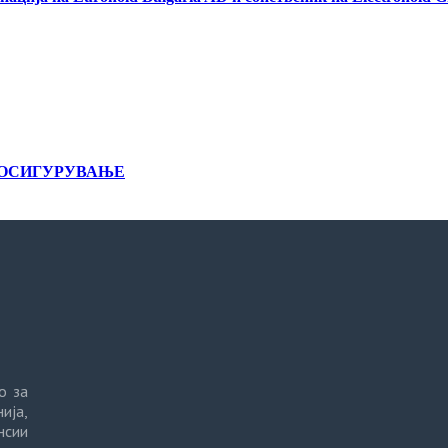
А ОСИГУРУВАЊЕ
о за
ија,
нсии