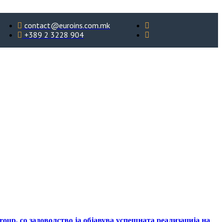
contact@euroins.com.mk
+389 2 3228 904
roup, со задоволство ја објавува успешната реализација на