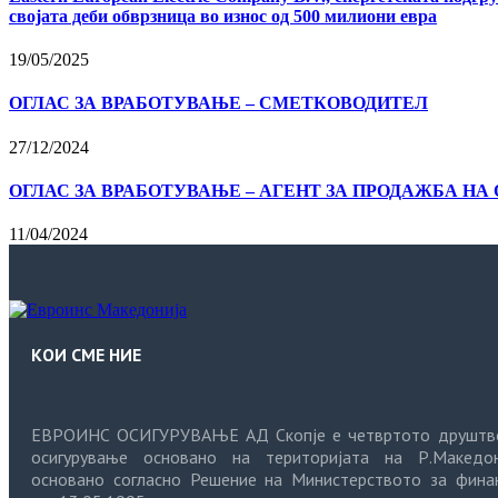
својата деби обврзница во износ од 500 милиони евра
19/05/2025
ОГЛАС ЗА ВРАБОТУВАЊЕ – СМЕТКОВОДИТЕЛ
27/12/2024
ОГЛАС ЗА ВРАБОТУВАЊЕ – АГЕНТ ЗА ПРОДАЖБА Н
11/04/2024
КОИ СМЕ НИЕ
ЕВРОИНС ОСИГУРУВАЊЕ АД Скопје е четвртото друштв
осигурување основано на територијата на Р.Македон
основано согласно Решение на Министерството за фина