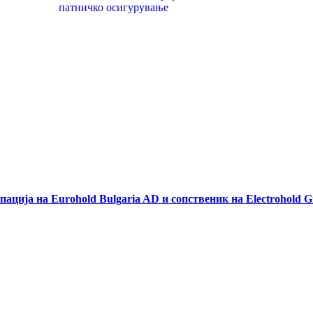
патничко осигурување
пација на Eurohold Bulgaria AD и сопственик на Electrohold G