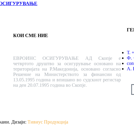
А ОСИГУРУВАЊЕ
ГЕ
КОИ СМЕ НИЕ
Т. 
Ф. 
ЕВРОИНС ОСИГУРУВАЊЕ АД Скопје е
con
четвртото друштво за осигурување основано на
А. 
територијата на Р.Македонија, основано согласно
Решение на Министерството за финансии од
13.05.1995 година и впишано во судскиот регистар
на ден 20.07.1995 година во Скопје.
жани. Дизајн:
Тивиус Продукција