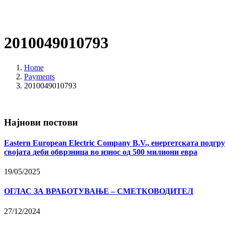
2010049010793
Home
Payments
2010049010793
Најнови постови
Eastern European Electric Company B.V., енергетската подгру
својата деби обврзница во износ од 500 милиони евра
19/05/2025
ОГЛАС ЗА ВРАБОТУВАЊЕ – СМЕТКОВОДИТЕЛ
27/12/2024