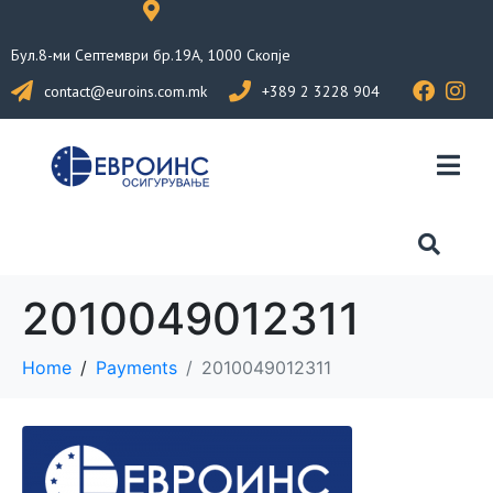
Бул.8-ми Септември бр.19А, 1000 Скопје
contact@euroins.com.mk
+389 2 3228 904
2010049012311
Home
Payments
2010049012311