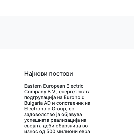
Најнови постови
Eastern European Electric
Company B.V., енергетската
подгрупација на Eurohold
Bulgaria AD и сопственик на
Electrohold Group, со
задоволство ја објавува
успешната реализација на
својата деби обврзница во
износ од 500 милиони евра