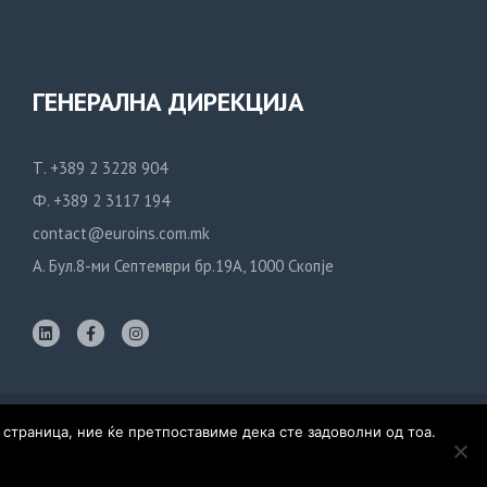
ГЕНЕРАЛНА ДИРЕКЦИЈА
Т. +389 2 3228 904
Ф. +389 2 3117 194
contact@euroins.com.mk
А. Бул.8-ми Септември бр.19А, 1000 Скопје
 страница, ние ќе претпоставиме дека сте задоволни од тоа.