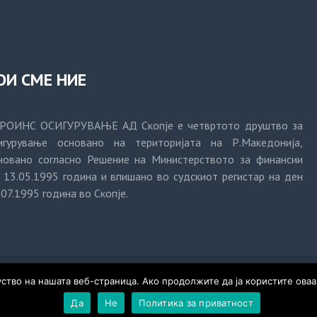
ОИ СМЕ НИЕ
РОИНС ОСИГУРУВАЊЕ АД Скопје е четвртото друштво за
игурување основано на територијата на Р.Македонија,
новано согласно Решение на Министерството за финансии
 13.05.1995 година и впишано во судскиот регистар на ден
.07.1995 година во Скопје.
тво на нашата веб-страница. Ако продолжите да ја користите оваа
Дизајн:
Тивиус Продукција
Да
Не
Политика за приватност