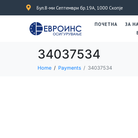
Бул.8-ми Септември бр.19А, 1000 Скопје
ПОЧЕТНА
ЗА Н
34037534
Home
Payments
34037534