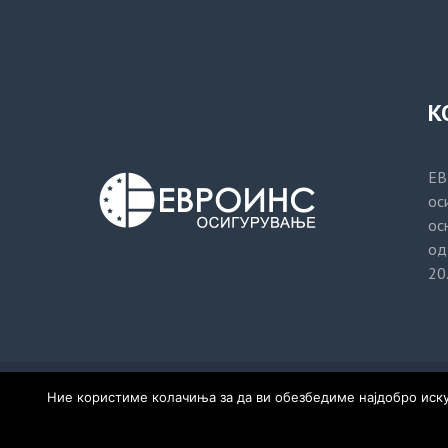
К
ЕВ
ос
ос
од
20
Политика за приватност
Ние користиме колачиња за да ви обезбедиме најдобро искус
© Евроинс Осигурување, 2020. Сите права задржани. 