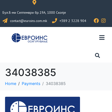
Бул.8-ми Септември бр.19А, 1000 Скопје
contact@euroins.com.mk
+389 2 3228 904
34038385
Home
Payments
34038385