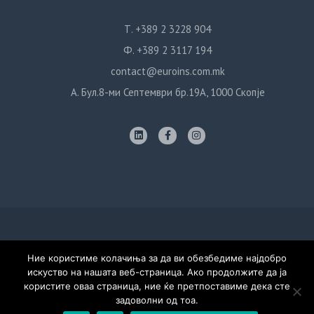
Т. +389 2 3228 904
Ф. +389 2 3117 194
contact@euroins.com.mk
А. Бул.8-ми Септември бр.19А, 1000 Скопје
Политика за приватност
Ние користиме колачиња за да ви обезбедиме најдобро
искуство на нашата веб-страница. Ако продолжите да ја
© Евроинс Осигурување, 2020. Сите права задржани. Дизајн:
користите оваа страница, ние ќе претпоставиме дека сте
Тивиус Продукција
задоволни од тоа.