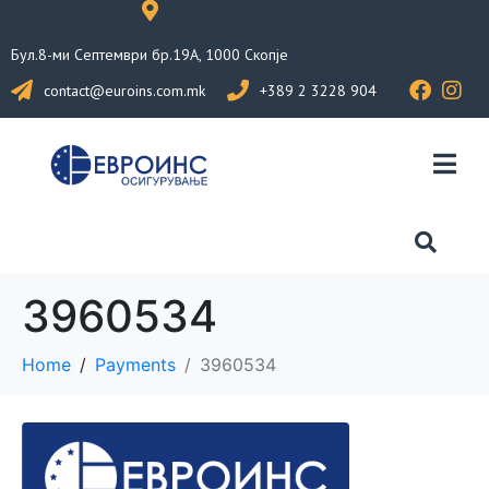
Бул.8-ми Септември бр.19А, 1000 Скопје
contact@euroins.com.mk
+389 2 3228 904
3960534
Home
Payments
3960534