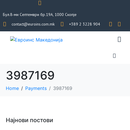
Бул.8-ми Септември бр.19А, 1000 Скопје
contact@euroins.com.mk
+389 2 3228 904
3987169
Home
Payments
3987169
Најнови постови