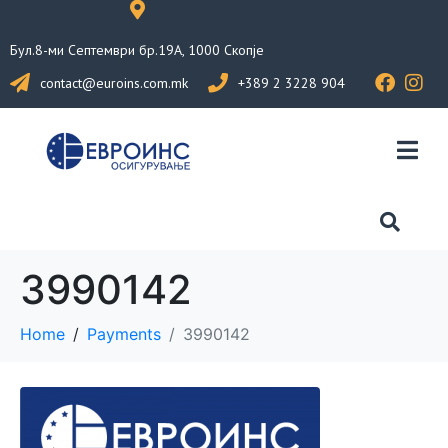
Бул.8-ми Септември бр.19А, 1000 Скопје
contact@euroins.com.mk
+389 2 3228 904
3990142
Home
Payments
3990142