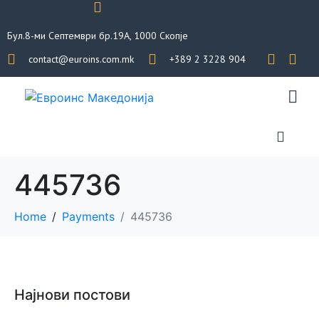
Бул.8-ми Септември бр.19А, 1000 Скопје
contact@euroins.com.mk
+389 2 3228 904
445736
Home
Payments
445736
Најнови постови