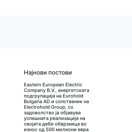
Најнови постови
Eastern European Electric
Company B.V., енергетската
подгрупација на Eurohold
Bulgaria AD и сопственик на
Electrohold Group, со
задоволство ја објавува
успешната реализација на
својата деби обврзница во
износ од 500 милиони евра