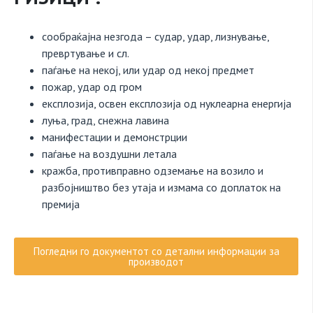
сообраќајна незгода – судар, удар, лизнување,
превртување и сл.
паѓање на некој, или удар од некој предмет
пожар, удар од гром
експлозија, освен експлозија од нуклеарна енергија
луња, град, снежна лавина
манифестации и демонстрции
паѓање на воздушни летала
кражба, противправно одземање на возило и
разбојништво без утаја и измама со доплаток на
премија
Погледни го документот со детални информации за
производот